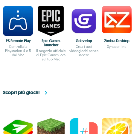
PS Remote Play
Epic Games
Gdevelop
Zimbra Desktop
Launcher
Controlla la
Crea i tuoi
Synacor, Inc
Playstation 4 o 5
Il negozio ufficiale
videogiochi senza
dal Mac
di Epic Games, ora
sapere
sul tuo Mac
programmare
Scopri più giochi