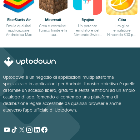
BlueStacks Air
Minecraft
Ryujinx
Citra
Emula qualsiasi
Crea e costruisci:
Un potente
Il miglior
applicazione
l'unico limite è la
emulatore del
emulatore
Android su Mac
tua
Nintendo Switch
Nintendo 3DS per
immaginazione.
per Mac
Mac
Uptodown è un negozio di applicazioni multipiattaforma
specializzato in applicazioni per Android. Il nostro obiettivo è quello
di fornire un accesso libero, gratuito e senza restrizioni ad un ampio
catalogo di app, fornendo al contempo una piattaforma di
distribuzione legale accessibile da qualsiasi browser e anche
attraverso l'app ufficiale di Uptodown.