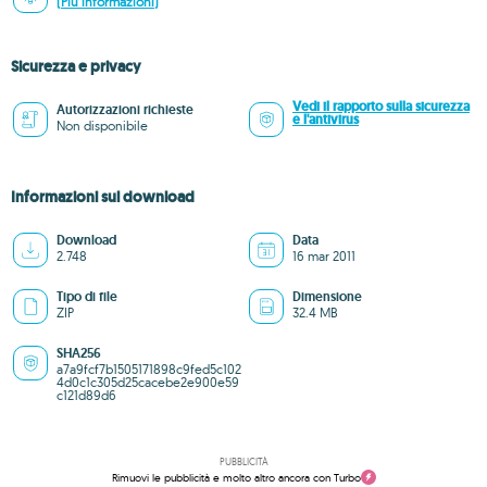
(Più informazioni)
Sicurezza e privacy
Vedi il rapporto sulla sicurezza
Autorizzazioni richieste
e l'antivirus
Non disponibile
Informazioni sul download
Download
Data
2.748
16 mar 2011
Tipo di file
Dimensione
ZIP
32.4 MB
SHA256
a7a9fcf7b1505171898c9fed5c102
4d0c1c305d25cacebe2e900e59
c121d89d6
PUBBLICITÀ
Rimuovi le pubblicità e molto altro ancora con Turbo