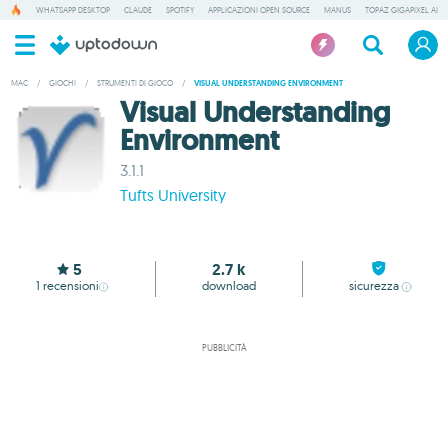
WHATSAPP DESKTOP
CLAUDE
SPOTIFY
APPLICAZIONI OPEN SOURCE
MANUS
TOPAZ GIGAPIXEL AI
MAC
/
GIOCHI
/
STRUMENTI DI GIOCO
/
VISUAL UNDERSTANDING ENVIRONMENT
Visual Understanding
Environment
3.1.1
Tufts University
5
2.7 k
1
recensioni
download
sicurezza
PUBBLICITÀ